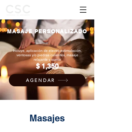
MASAJE PERSONALIZADO
Incluye, aplicación de electro estimulación,
ventosas y/o
piedras calientes, masaje
relajante y sueco
$ 1,350
AGENDAR
Masajes