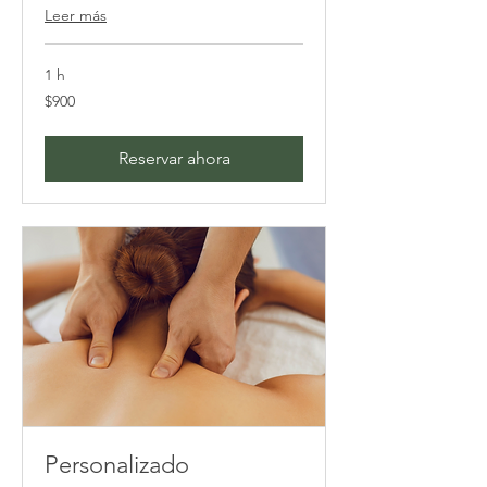
Leer más
1 h
900
$900
pesos
mexicanos
Reservar ahora
Personalizado