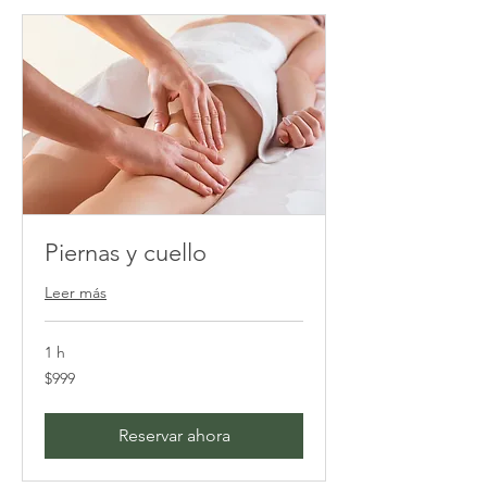
Piernas y cuello
Leer más
1 h
999
$999
pesos
mexicanos
Reservar ahora