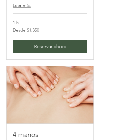
Leer más
1 h
Desde
Desde $1,350
1,350
pesos
mexicanos
Reservar ahora
4 manos