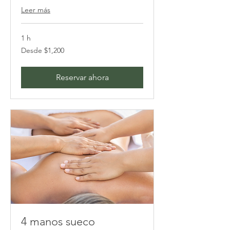
Leer más
1 h
Desde
Desde $1,200
1,200
pesos
mexicanos
Reservar ahora
4 manos sueco