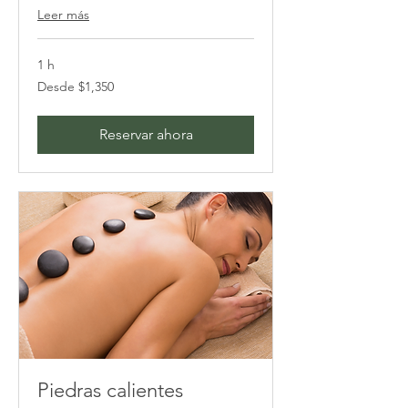
Leer más
1 h
Desde
Desde $1,350
1,350
pesos
mexicanos
Reservar ahora
Piedras calientes