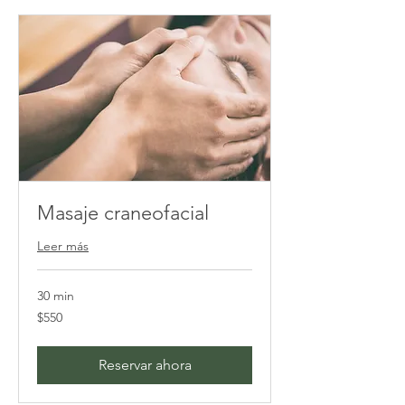
Masaje craneofacial
Leer más
30 min
550
$550
pesos
mexicanos
Reservar ahora