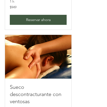
1 h
949
$949
pesos
mexicanos
Reservar ahora
Sueco
descontracturante con
ventosas