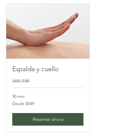
Espalda y cuello
Leer más
30 min
Desde
Desde $549
549
pesos
mexicanos
Reservar ahora