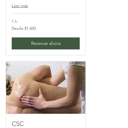
Leer más
1 h
Desde
Desde $1,600
1,600
pesos
mexicanos
Reservar ahora
CSC