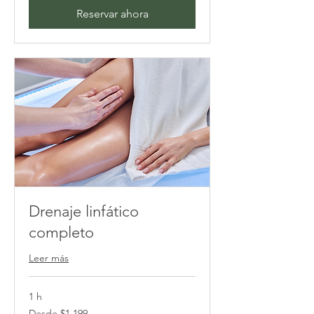
Reservar ahora
Drenaje linfático
completo
Leer más
1 h
Desde
Desde $1,199