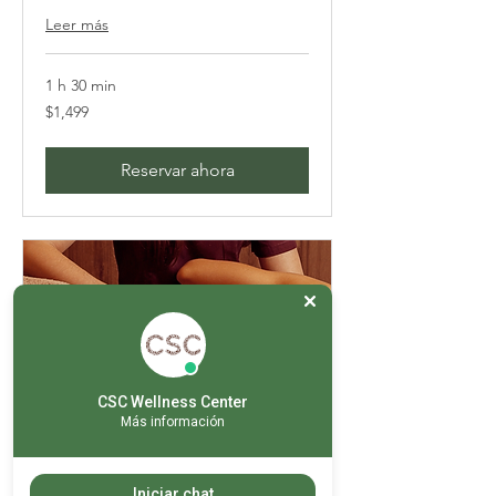
Leer más
1 h 30 min
1,499
$1,499
pesos
mexicanos
Reservar ahora
CSC Wellness Center
Más información
Cierre de Costillas
Iniciar chat