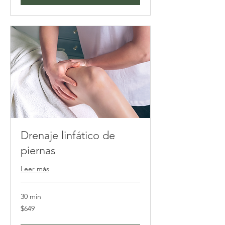
Drenaje linfático de
piernas
Leer más
30 min
649
$649
pesos
mexicanos