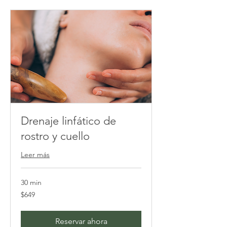
Drenaje linfático de
rostro y cuello
Leer más
30 min
649
$649
pesos
mexicanos
Reservar ahora