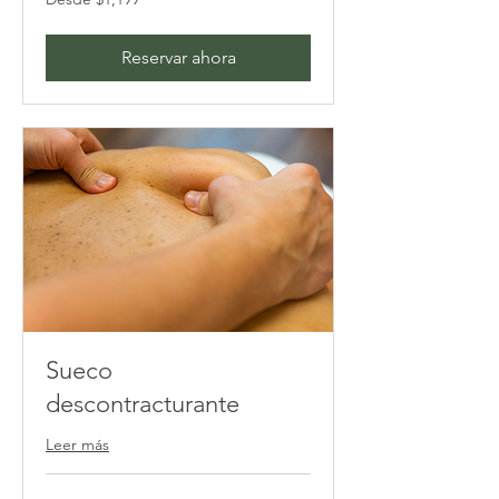
1,199
pesos
mexicanos
Reservar ahora
Sueco
descontracturante
Leer más