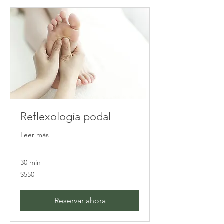
Reflexología podal
Leer más
30 min
550
$550
pesos
mexicanos
Reservar ahora