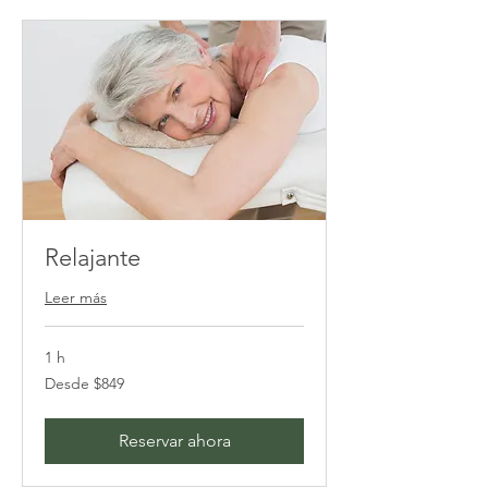
Relajante
Leer más
1 h
Desde
Desde $849
849
pesos
mexicanos
Reservar ahora