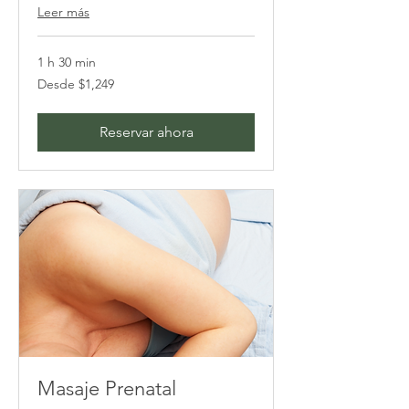
Leer más
1 h 30 min
Desde
Desde $1,249
1,249
pesos
mexicanos
Reservar ahora
Masaje Prenatal