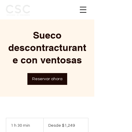
Sueco
descontracturant
e con ventosas
Reservar ahora
Desde
1,249
1 h 30 min
1
Desde $1,249
pesos
mexicanos