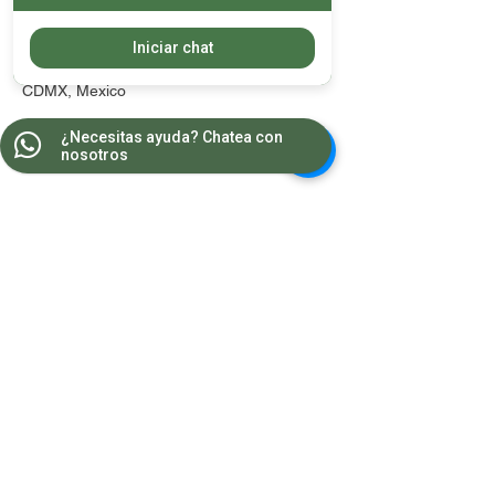
Datos de contacto
Iniciar chat
Georgia 145, Colonia Nápoles, Mexico City,
CDMX, Mexico
¿Necesitas ayuda? Chatea con
nosotros
Contacto
WA:
55 8681 2964
Teléfonos:
5543 1607
/
5543 1385
wellnesscenter.csc@gmail.com
Horarios
Lunes a Viernes 10:00 a 21:00
Sábados 9:00 a 19:00