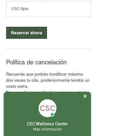
3
CSC Spa
0
m
i
Reservar ahora
n
Política de cancelación
Recuerda que podrás modificar máximo
dos veces tu cita, posteriormente tendrá un
costo extra.
En caso de no acudir al servicio agendado
o no cancelar / reagendar con 24 horas de
anticipación, el servicio se tomará como
otorgado.
No hay rembolsos
CSC Wellness Center
Más información