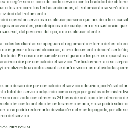
peuta según sea el caso de cada servicio con la finalidad de obtener
s citas o recorre las fechas indicadas, el tratamiento se verá afect
tividad del tratamiento.
rá a prestar servicios a cualquier persona que acuda a la sucursal
drogas enervantes, psicotrópicos o de cualquiera otra sustancia que
 sucursal, del personal del spa, o de cualquier cliente.
todos los clientes se apeguen al reglamento interno del estableci
 de ingresar a las instalaciones, dicho documento deberá ser leíd
contratado. En caso de incumplir con alguno de los puntos expuestos 
erecho a dar por cancelado el servicio. Particularmente si se sorp
o realizando un acto sexual, se dará a viso a las autoridades perm
usuario desea dar por cancelado el servicio adquirido, podrá solici
to total del servicio adquirido como cargo por gastos administrativ
 sea realizada con al menos 24 horas de anticipación al horario de l
ancelación con la antelación antes mencionada, no se podrá solicita
cliente no podrá reclamar la devolución del monto pagado, por ello se
ca del servicio.
ACIÓN PERSONAL