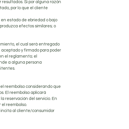
 resultados. Si por alguna razón
ado, por lo que el cliente
 en estado de ebriedad o bajo
 produzca efectos similares; o
miento, el cual será entregado
o, aceptado y firmado para poder
en el reglamento; el
rende a alguna persona
itentes.
tar el reembolso considerando que
os. El reembolso aplicará
a reservación del servicio. En
r el reembolso.
 incita al cliente/consumidor