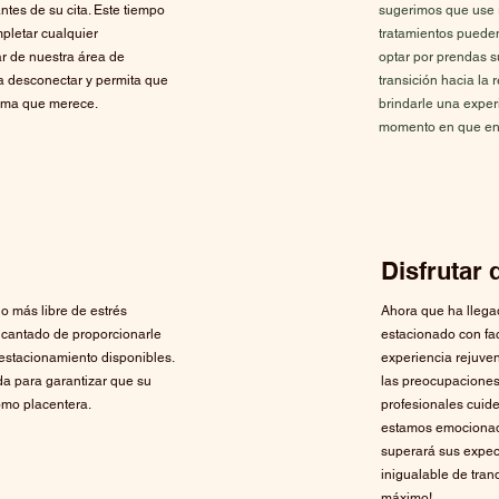
tes de su cita. Este tiempo
sugerimos que use 
mpletar cualquier
tratamientos pueden
r de nuestra área de
optar por prendas sue
a desconectar y permita que
transición hacia la 
alma que merece.
brindarle una exper
momento en que entr
Disfrutar 
o más libre de estrés
Ahora que ha llega
ncantado de proporcionarle
estacionado con fa
estacionamiento disponibles.
experiencia rejuven
da para garantizar que su
las preocupaciones
omo placentera.
profesionales cuide
estamos emocionado
superará sus expec
inigualable de tranq
máximo!