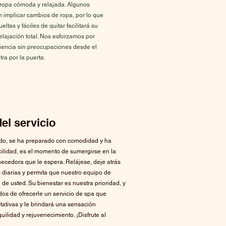
ropa cómoda y relajada. Algunos
 implicar cambios de ropa, por lo que
ltas y fáciles de quitar facilitará su
relajación total. Nos esforzamos por
iencia sin preocupaciones desde el
a por la puerta.
del servicio
do, se ha preparado con comodidad y ha
cilidad, es el momento de sumergirse en la
ecedora que le espera. Relájese, deje atrás
 diarias y permita que nuestro equipo de
 de usted. Su bienestar es nuestra prioridad, y
s de ofrecerle un servicio de spa que
tativas y le brindará una sensación
uilidad y rejuvenecimiento. ¡Disfrute al