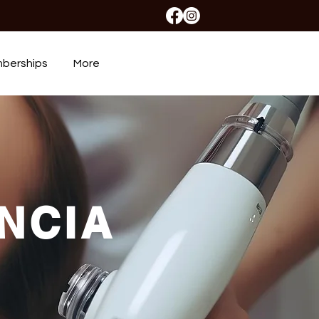
berships
More
NCIA