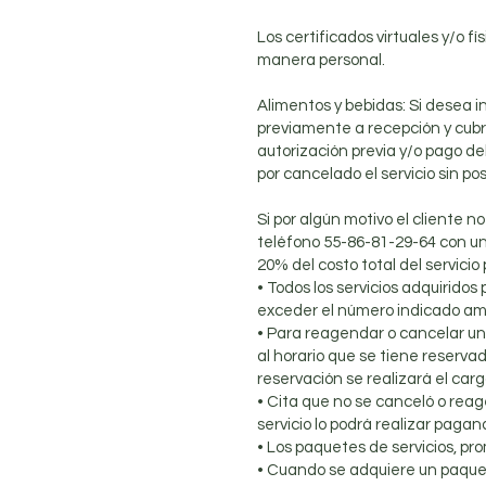
Los certificados virtuales y/o f
manera personal.
Alimentos y bebidas: Si desea i
previamente a recepción y cubri
autorización previa y/o pago de
por cancelado el servicio sin pos
Si por algún motivo el cliente n
teléfono 55-86-81-29-64 con un 
20% del costo total del servicio 
• Todos los servicios adquirid
exceder el número indicado amer
• Para reagendar o cancelar una
al horario que se tiene reserv
reservación se realizará el cargo
• Cita que no se canceló o reag
servicio lo podrá realizar pagan
• Los paquetes de servicios, pro
• Cuando se adquiere un paquete