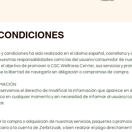
 CONDICIONES
 y condiciones ha sido realizada en el idioma español, castellano 
nuestras responsabilidades como las del usuario/consumidor de nues
 el objetivo de promover a CSC Wellness Center, sus servicios y pro
ene la libertad de navegarlo sin obligación o compromiso de compra.
RMACIÓN
ervamos el derecho de modificar la información que aparece en est
ísica en cualquier momento y sin necesidad de informar al usuario/c
os.
r la compra o adquisición de nuestros servicios, paquetes o promoc
ario a la cuenta de Zerbitzuak, o bien realizar el pago directamente