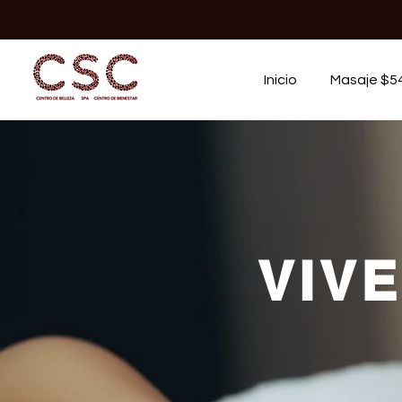
Inicio
Masaje $5
VIV