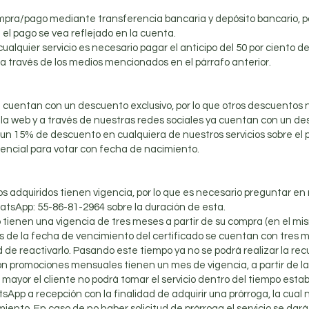
ompra/pago mediante transferencia bancaria y depósito bancario,
el pago se vea reflejado en la cuenta.
ualquier servicio es necesario pagar el anticipo del 50 por ciento del
a través de los medios mencionados en el párrafo anterior.
cuentan con un descuento exclusivo, por lo que otros descuentos n
n la web y a través de nuestras redes sociales ya cuentan con un de
n 15% de descuento en cualquiera de nuestros servicios sobre el pre
encial para votar con fecha de nacimiento.
os adquiridos tienen vigencia, por lo que es necesario preguntar e
atsApp: 55-86-81-2964 sobre la duración de esta.
o tienen una vigencia de tres meses a partir de su compra (en el mis
 de la fecha de vencimiento del certificado se cuentan con tres 
dad de reactivarlo. Pasando este tiempo ya no se podrá realizar la re
con promociones mensuales tienen un mes de vigencia, a partir de la 
mayor el cliente no podrá tomar el servicio dentro del tiempo establ
sApp a recepción con la finalidad de adquirir una prórroga, la cual 
iento. En caso de no haber solicitud de prórroga el servicio se dará