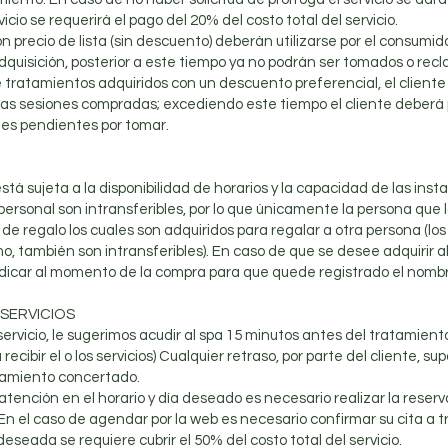
icio se requerirá el pago del 20% del costo total del servicio.
on precio de lista (sin descuento) deberán utilizarse por el consum
dquisición, posterior a este tiempo ya no podrán ser tomados o rec
 tratamientos adquiridos con un descuento preferencial, el cliente 
 las sesiones compradas; excediendo este tiempo el cliente deberá 
nes pendientes por tomar.
está sujeta a la disponibilidad de horarios y la capacidad de las inst
o personal son intransferibles, por lo que únicamente la persona que
 de regalo los cuales son adquiridos para regalar a otra persona (lo
, también son intransferibles). En caso de que se desee adquirir a
indicar al momento de la compra para que quede registrado el nombre
 SERVICIOS
servicio, le sugerimos acudir al spa 15 minutos antes del tratamient
cibir el o los servicios) Cualquier retraso, por parte del cliente, s
atamiento concertado.
 atención en el horario y día deseado es necesario realizar la reser
En el caso de agendar por la web es necesario confirmar su cita a 
deseada se requiere cubrir el 50% del costo total del servicio.