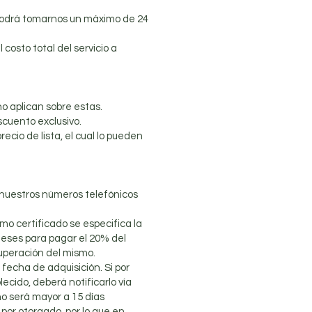
 podrá tomarnos un máximo de 24
 costo total del servicio a
o aplican sobre estas.
scuento exclusivo.
cio de lista, el cual lo pueden
n nuestros números telefónicos
mo certificado se especifica la
meses para pagar el 20% del
cuperación del mismo.
fecha de adquisición. Si por
ecido, deberá notificarlo vía
no será mayor a 15 días
 por otorgado, por lo que en