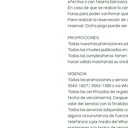
efectivo o con tarjeta bancaria.
En caso de que se realice la c
horas para poder confirmar que 
Para realizar la reservación de c
reservar. Dicho pago puede ser 
PROMOCIONES
Todas nuestras promociones ya 
Todos los rituales publicados e
Todos los cumpleañeros tienen u
hacer válido mostrando su cred
VIGENCIA
Todas las promociones y servici
5543-1607 / 5543-1385 o vía Wh
Todos los certificados de regal
fecha de vencimiento). Después
valor del servicio con la finali
Todos los servicios adquiridos 
alguna circunstancia de fuerza 
telefónica o por medio del What
posteriores a la fecha de vencim