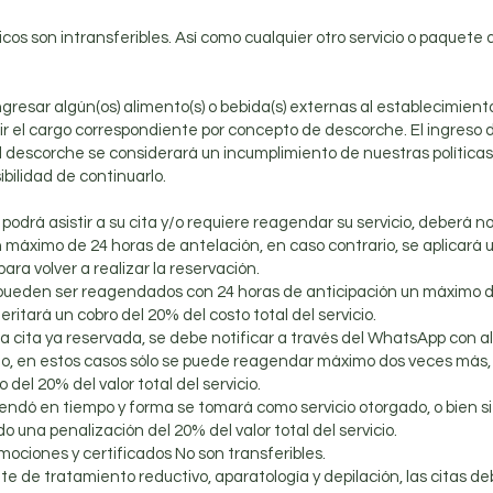
ísicos son intransferibles. Así como cualquier otro servicio o paquet
ngresar algún(os) alimento(s) o bebida(s) externas al establecimient
r el cargo correspondiente por concepto de descorche. El ingreso 
l descorche se considerará un incumplimiento de nuestras políticas,
ibilidad de continuarlo.
o podrá asistir a su cita y/o requiere reagendar su servicio, deberá n
máximo de 24 horas de antelación, en caso contrario, se aplicará 
para volver a realizar la reservación.
os pueden ser reagendados con 24 horas de anticipación un máximo 
itará un cobro del 20% del costo total del servicio.
 cita ya reservada, se debe notificar a través del WhatsApp con al
ado, en estos casos sólo se puede reagendar máximo dos veces más, 
 del 20% del valor total del servicio.
endó en tiempo y forma se tomará como servicio otorgado, o bien si
do una penalización del 20% del valor total del servicio.
mociones y certificados No son transferibles.
 de tratamiento reductivo, aparatología y depilación, las citas de