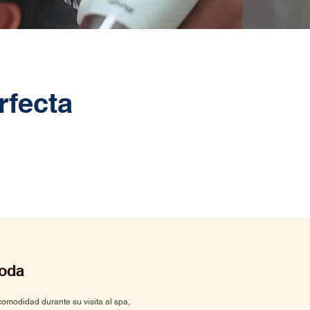
rfecta
oda
omodidad durante su visita al spa,