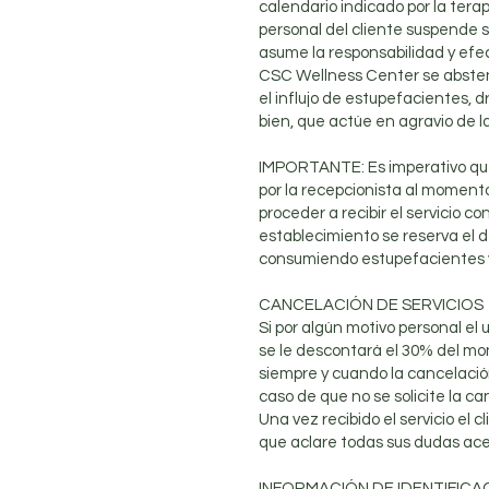
calendario indicado por la tera
personal del cliente suspende su
asume la responsabilidad y efec
CSC Wellness Center se abstend
el influjo de estupefacientes, 
bien, que actúe en agravio de la
IMPORTANTE: Es imperativo que 
por la recepcionista al momento
proceder a recibir el servicio 
establecimiento se reserva el d
consumiendo estupefacientes y/
CANCELACIÓN DE SERVICIOS
Si por algún motivo personal el 
se le descontará el 30% del mon
siempre y cuando la cancelación
caso de que no se solicite la c
Una vez recibido el servicio el 
que aclare todas sus dudas acer
INFORMACIÓN DE IDENTIFIC