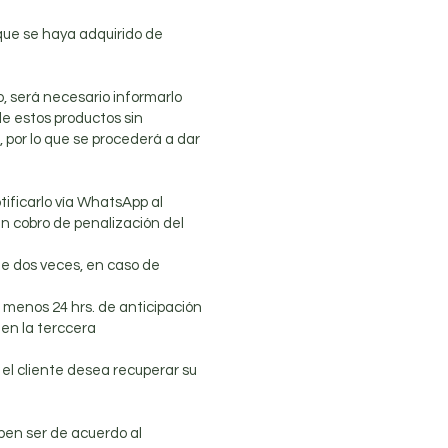
e que se haya adquirido de
o, será necesario informarlo
de estos productos sin
 por lo que se procederá a dar
otificarlo vía WhatsApp al
un cobro de penalización del
de dos veces, en caso de
 menos 24 hrs. de anticipación
en la terccera
 el cliente desea recuperar su
ben ser de acuerdo al