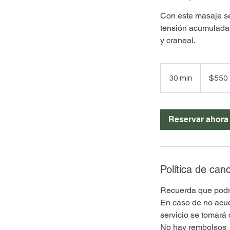
Con este masaje se 
tensión acumulada e
y craneal.
550
pesos
30 min
3
$550
mexicanos
0
m
Reservar ahora
i
n
Política de can
Recuerda que podrá
En caso de no acud
servicio se tomará
No hay rembolsos