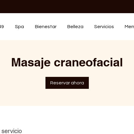
49
Spa
Bienestar
Belleza
Servicios
Mem
Masaje craneofacial
Reservar ahora
 servicio