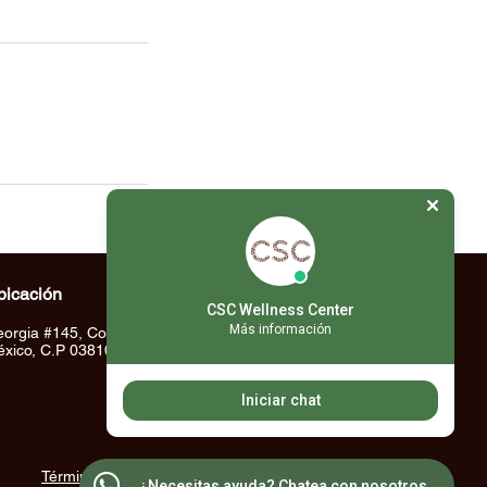
bicación
CSC Wellness Center
Más información
orgia #145, Col. Nápoles, Ciudad de
xico, C.P 03810
Iniciar chat
Términos y Condiciones
¿Necesitas ayuda? Chatea con nosotros