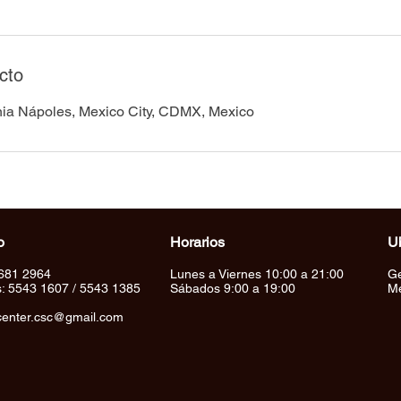
cto
nia Nápoles, Mexico City, CDMX, Mexico
o
Horarios
U
681 2964
Lunes a Viernes 10:00 a 21:00
Ge
s: 5543 1607 / 5543 1385
Sábados 9:00 a 19:00
Mé
center.csc@gmail.com