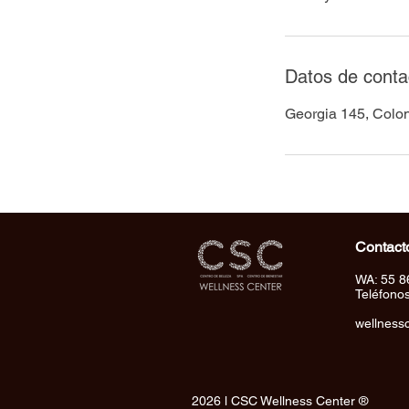
Datos de conta
Georgia 145, Colo
Contact
WA: 55 8
Teléfono
wellness
2026 l CSC Wellness Center ®