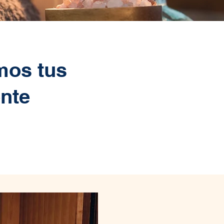
mos tus
ente