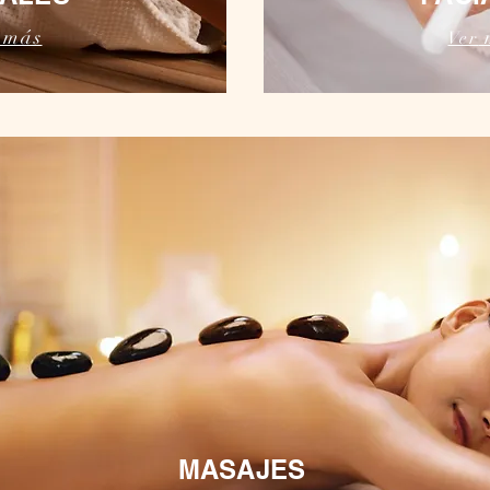
más
Ver
MASAJES