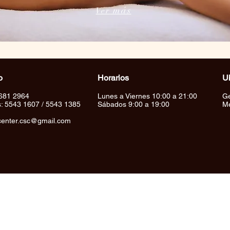
más
Ver
o
Horarios
U
681 2964
Lunes a Viernes 10:00 a 21:00
Ge
s: 5543 1607 / 5543 1385
Sábados 9:00 a 19:00
Mé
center.csc@gmail.com