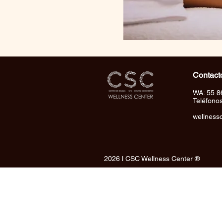
Contact
WA: 55 8
Teléfono
wellness
2026 l CSC Wellness Center ®