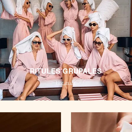
RITULES GRUPALES
más
Ver