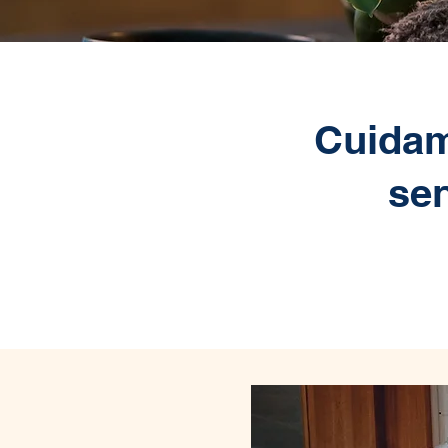
Cuidam
sen