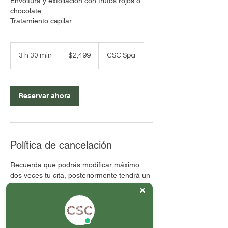
Envoltura y exfoliación con frutos rojos o
chocolate
Tratamiento capilar
2,499
pesos
3 h 30 min
3
$2,499
CSC Spa
mexicanos
h
3
0
Reservar ahora
m
i
n
Política de cancelación
Recuerda que podrás modificar máximo
dos veces tu cita, posteriormente tendrá un
costo extra.
En caso de no acudir al servicio agendado
o no cancelar / reagendar con 24 horas de
anticipación, el servicio se tomará como
otorgado.