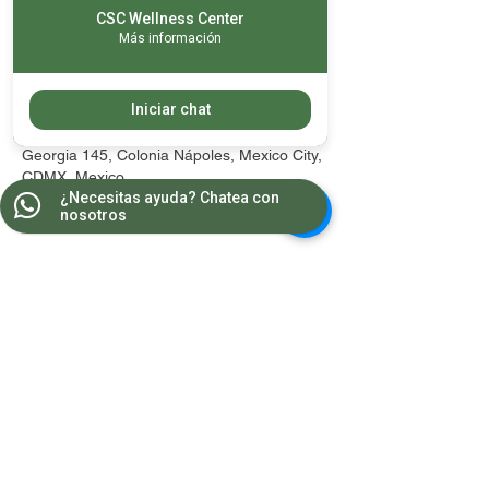
No hay rembolsos
CSC Wellness Center
Más información
Datos de contacto
Iniciar chat
Georgia 145, Colonia Nápoles, Mexico City,
CDMX, Mexico
¿Necesitas ayuda? Chatea con
nosotros
Contacto
WA:
55 8681 2964
Teléfonos:
5543 1607
/
5543 1385
wellnesscenter.csc@gmail.com