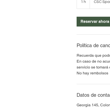
1 h
1
CSC Spa
Reservar ahora
Política de can
Recuerda que podrá
En caso de no acud
servicio se tomará
No hay rembolsos
Datos de conta
Georgia 145, Colo