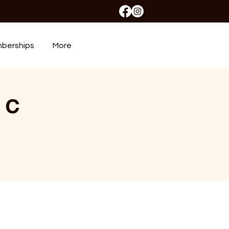
berships
More
 C