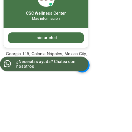
anticipación, el servicio se tomará como
otorgado.
CSC Wellness Center
No hay rembolsos
Más información
Iniciar chat
Datos de contacto
Georgia 145, Colonia Nápoles, Mexico City,
CDMX, Mexico
¿Necesitas ayuda? Chatea con
nosotros
Contacto
WA:
55 8681 2964
Teléfonos:
5543 1607
/
5543 1385