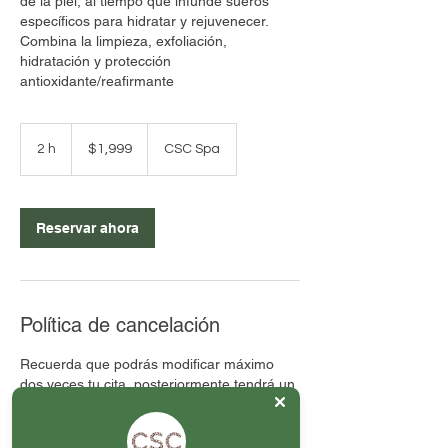
de la piel, al tiempo que infunde sueros
específicos para hidratar y rejuvenecer.
Combina la limpieza, exfoliación,
hidratación y protección
antioxidante/reafirmante
1,999
pesos
2 h
2
$1,999
CSC Spa
mexicanos
h
Reservar ahora
Política de cancelación
Recuerda que podrás modificar máximo
dos veces tu cita, posteriormente tendrá un
costo extra.
En caso de no acudir al servicio agendado
o no cancelar / reagendar con 24 horas de