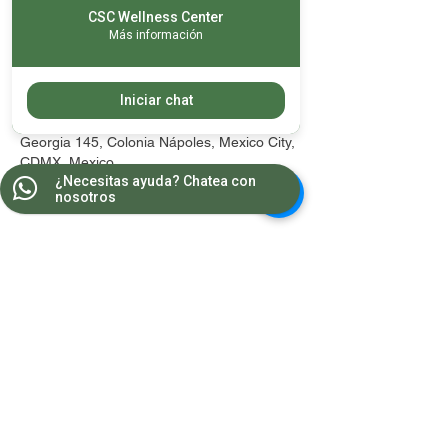
No hay rembolsos
CSC Wellness Center
Más información
Datos de contacto
Iniciar chat
Georgia 145, Colonia Nápoles, Mexico City,
CDMX, Mexico
¿Necesitas ayuda? Chatea con
nosotros
Contacto
WA:
55 8681 2964
Teléfonos:
5543 1607
/
5543 1385
wellnesscenter.csc@gmail.com