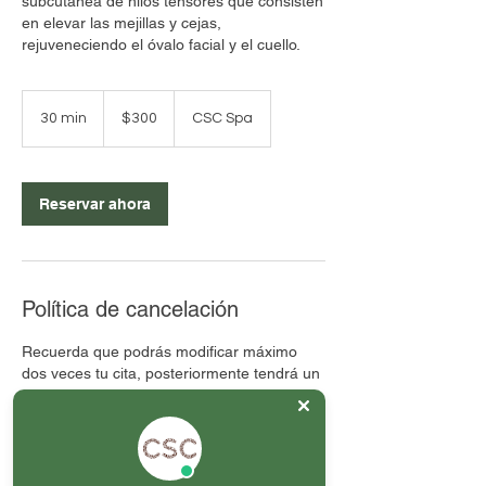
subcutánea de hilos tensores que consisten
en elevar las mejillas y cejas,
rejuveneciendo el óvalo facial y el cuello.
300
pesos
30 min
3
$300
CSC Spa
mexicanos
0
m
i
Reservar ahora
n
Política de cancelación
Recuerda que podrás modificar máximo
dos veces tu cita, posteriormente tendrá un
costo extra.
En caso de no acudir al servicio agendado
o no cancelar / reagendar con 24 horas de
anticipación, el servicio se tomará como
otorgado.