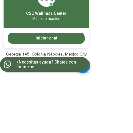
anticipación, el servicio se tomará como
otorgado.
CSC Wellness Center
No hay rembolsos
Más información
Iniciar chat
Datos de contacto
Georgia 145, Colonia Nápoles, Mexico City,
CDMX, Mexico
¿Necesitas ayuda? Chatea con
nosotros
Contacto
WA:
55 8681 2964
Teléfonos:
5543 1607
/
5543 1385