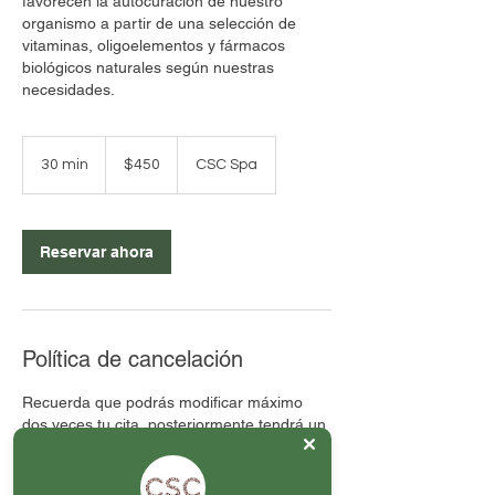
favorecen la autocuración de nuestro
organismo a partir de una selección de
vitaminas, oligoelementos y fármacos
biológicos naturales según nuestras
necesidades.
450
pesos
30 min
3
$450
CSC Spa
mexicanos
0
m
i
Reservar ahora
n
Política de cancelación
Recuerda que podrás modificar máximo
dos veces tu cita, posteriormente tendrá un
costo extra.
En caso de no acudir al servicio agendado
o no cancelar / reagendar con 24 horas de