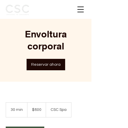
Envoltura
corporal
Reservar ahora
800
pesos
30 min
3
$800
CSC Spa
mexicanos
0
m