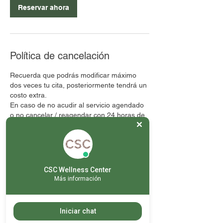
i
Reservar ahora
n
Política de cancelación
Recuerda que podrás modificar máximo
dos veces tu cita, posteriormente tendrá un
costo extra.
En caso de no acudir al servicio agendado
o no cancelar / reagendar con 24 horas de
anticipación, el servicio se tomará como
otorgado.
No hay rembolsos
CSC Wellness Center
Más información
Datos de contacto
Georgia 145, Colonia Nápoles, Mexico City,
Iniciar chat
CDMX, Mexico