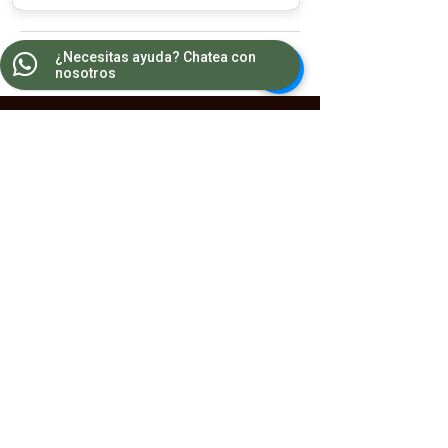
¿Necesitas ayuda? Chatea con
nosotros
Contacto
WA:
55 8681 2964
Teléfonos:
5543 1607
/
5543 1385
wellnesscenter.csc@gmail.com
Horarios
Lunes a Viernes 10:00 a 21:00
Sábados 9:00 a 19:00
Ubicación
Georgia #145, Col. Nápoles, Ciudad de México,
C.P 03810
2026 l CSC Wellness Center ®