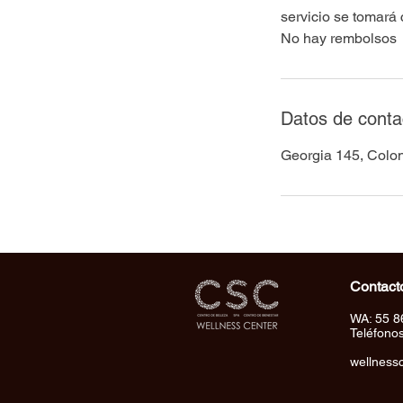
servicio se tomará
No hay rembolsos
Datos de conta
Georgia 145, Colo
Contact
WA: 55 8
Teléfono
wellness