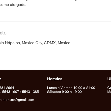
 como otorgado.
cto
nia Nápoles, Mexico City, CDMX, Mexico
o
Horarios
U
681 2964
Lunes a Viernes 10:00 a 21:00
Ge
s: 5543 1607 / 5543 1385
Sábados 9:00 a 19:00
Mé
center.csc@gmail.com