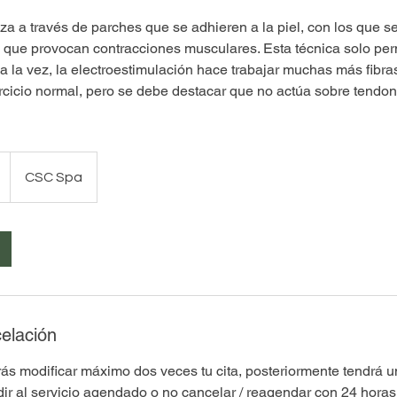
iza a través de parches que se adhieren a la piel, con los que
s que provocan contracciones musculares. Esta técnica solo perm
a la vez, la electroestimulación hace trabajar muchas más fibr
rcicio normal, pero se debe destacar que no actúa sobre tendon
CSC Spa
celación
s modificar máximo dos veces tu cita, posteriormente tendrá un
ir al servicio agendado o no cancelar / reagendar con 24 horas 