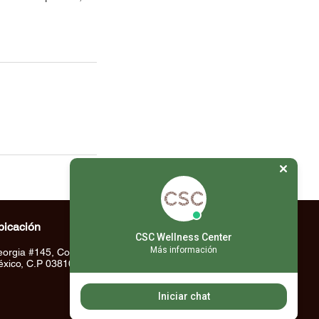
bicación
CSC Wellness Center
Más información
orgia #145, Col. Nápoles, Ciudad de
xico, C.P 03810
Iniciar chat