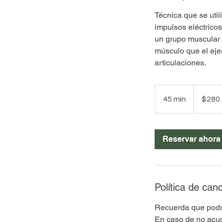
Técnica que se util
impulsos eléctrico
un grupo muscular 
músculo que el eje
articulaciones.
280
pesos
45 min
4
$280
mexicanos
5
m
Reservar ahora
i
n
Política de can
Recuerda que podrá
En caso de no acud