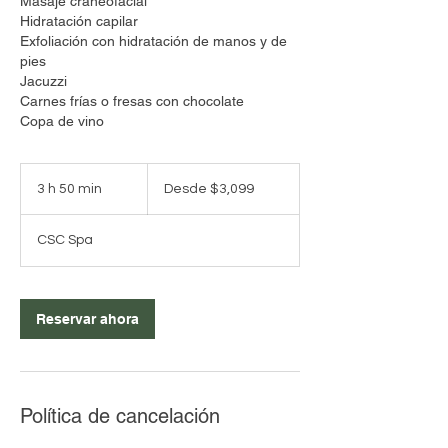
Masaje craneofacial
Hidratación capilar
Exfoliación con hidratación de manos y de
pies
Jacuzzi
Carnes frías o fresas con chocolate
Copa de vino
Desde
3,099
3 h 50 min
3
Desde $3,099
pesos
mexicanos
h
CSC Spa
5
0
m
Reservar ahora
i
n
Política de cancelación