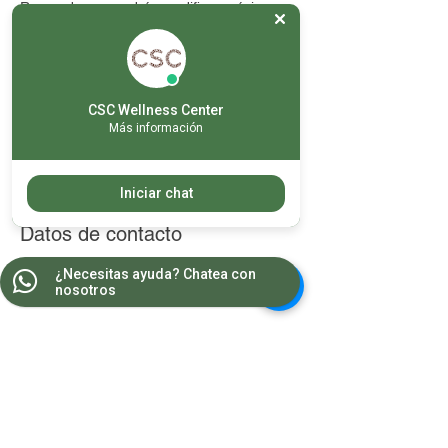
Recuerda que podrás modificar máximo
dos veces tu cita, posteriormente tendrá un
costo extra.
En caso de no acudir al servicio agendado
o no cancelar / reagendar con 24 horas de
anticipación, el servicio se tomará como
CSC Wellness Center
otorgado.
Más información
No hay rembolsos
Iniciar chat
Datos de contacto
Georgia 145, Colonia Nápoles, Mexico City,
¿Necesitas ayuda? Chatea con
nosotros
CDMX, Mexico