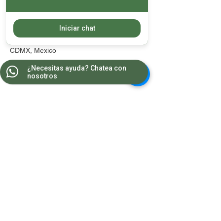
Datos de contacto
Iniciar chat
Georgia 145, Colonia Nápoles, Mexico City,
CDMX, Mexico
¿Necesitas ayuda? Chatea con
nosotros
Contacto
WA:
55 8681 2964
Teléfonos:
5543 1607
/
5543 1385
wellnesscenter.csc@gmail.com
Horarios
Lunes a Viernes 10:00 a 21:00
Sábados 9:00 a 19:00