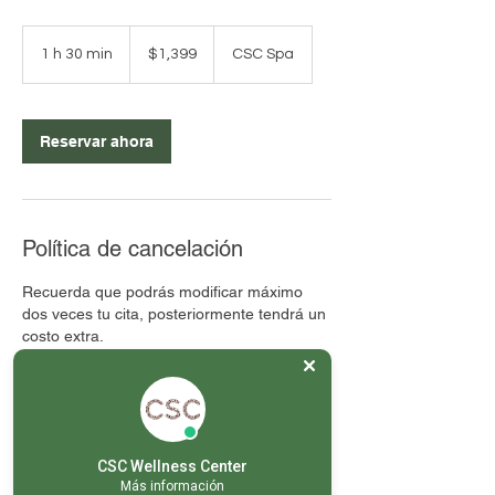
1,399
pesos
1 h 30 min
1
$1,399
CSC Spa
mexicanos
3
0
Reservar ahora
m
i
n
Política de cancelación
Recuerda que podrás modificar máximo
dos veces tu cita, posteriormente tendrá un
costo extra.
En caso de no acudir al servicio agendado
o no cancelar / reagendar con 24 horas de
anticipación, el servicio se tomará como
otorgado.
No hay rembolsos
CSC Wellness Center
Más información