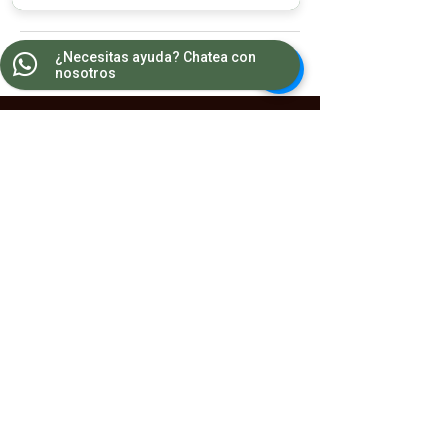
¿Necesitas ayuda? Chatea con
nosotros
Contacto
WA:
55 8681 2964
Teléfonos:
5543 1607
/
5543 1385
wellnesscenter.csc@gmail.com
Horarios
Lunes a Viernes 10:00 a 21:00
Sábados 9:00 a 19:00
Ubicación
Georgia #145, Col. Nápoles, Ciudad de México,
C.P 03810
2026 l CSC Wellness Center ®