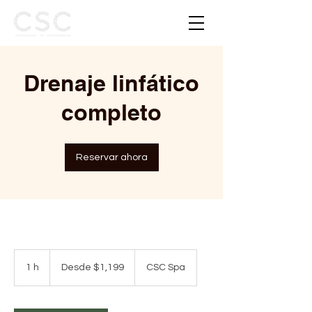
Drenaje linfático
completo
Reservar ahora
Desde
1,199
1 h
1
Desde $1,199
CSC Spa
pesos
mexicanos