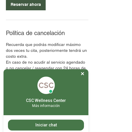
Reservar ahora
Política de cancelación
Recuerda que podrás modificar máximo
dos veces tu cita, posteriormente tendrá un
costo extra.
En caso de no acudir al servicio agendado
o no cancelar / reagendar con 24 horas de
anticipación, el servicio se tomará como
otorgado.
No hay rembolsos
CSC Wellness Center
Más información
Datos de contacto
Georgia 145, Colonia Nápoles, Mexico City,
Iniciar chat
CDMX, Mexico