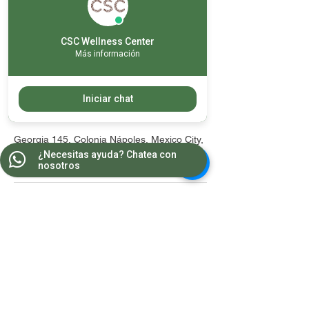
o no cancelar / reagendar con 24 horas de
anticipación, el servicio se tomará como
otorgado.
CSC Wellness Center
No hay rembolsos
Más información
Iniciar chat
Datos de contacto
Georgia 145, Colonia Nápoles, Mexico City,
CDMX, Mexico
¿Necesitas ayuda? Chatea con
nosotros
Contacto
WA:
55 8681 2964