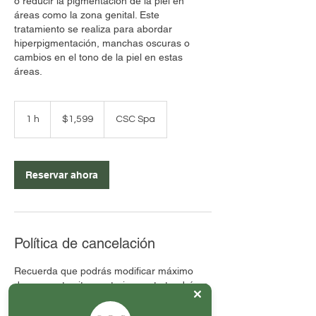
o reducir la pigmentación de la piel en
áreas como la zona genital. Este
tratamiento se realiza para abordar
hiperpigmentación, manchas oscuras o
cambios en el tono de la piel en estas
áreas.
1,599
pesos
1 h
1
$1,599
CSC Spa
mexicanos
Reservar ahora
Política de cancelación
Recuerda que podrás modificar máximo
dos veces tu cita, posteriormente tendrá un
costo extra.
En caso de no acudir al servicio agendado